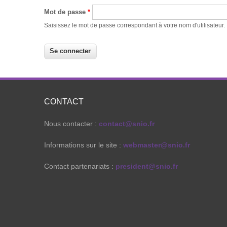
Mot de passe
*
Saisissez le mot de passe correspondant à votre nom d'utilisateur.
CONTACT
Nous contacter :
contact@snio.fr
Informations sur le site :
webmaster@snio.fr
Contact partenariats :
president@snio.fr