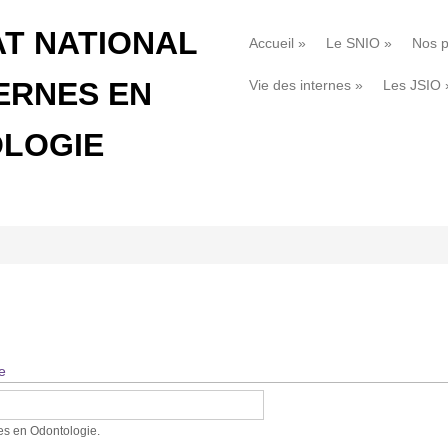
AT NATIONAL
Accueil
»
Le SNIO
»
Nos p
ERNES EN
Vie des internes
»
Les JSIO
LOGIE
e
nes en Odontologie.