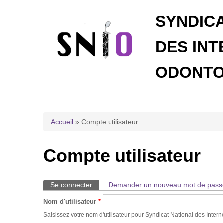
SYNDIC
DES INT
ODONTO
Vous êtes ici
Accueil
» Compte utilisateur
Compte utilisateur
Se connecter
(onglet actif)
Demander un nouveau mot de pass
Onglets principaux
Nom d'utilisateur
*
Saisissez votre nom d'utilisateur pour Syndicat National des Inter